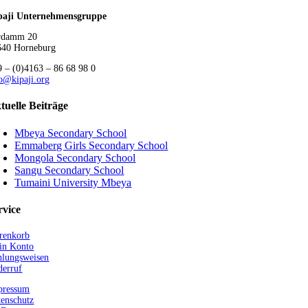
paji Unternehmensgruppe
rdamm 20
640 Horneburg
9 – (0)4163
– 86 68 98 0
o@kipaji.org
tuelle Beiträge
Mbeya Secondary School
Emmaberg Girls Secondary School
Mongola Secondary School
Sangu Secondary School
Tumaini University Mbeya
rvice
renkorb
in Konto
hlungsweisen
derruf
pressum
enschutz