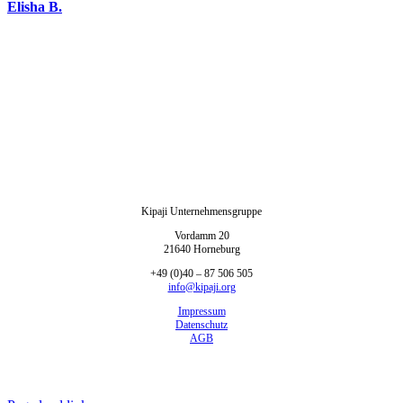
Elisha B.
Kipaji Unternehmensgruppe
Vordamm 20
21640 Horneburg
+49 (0)40 – 87 506 505
info@kipaji.org
Impressum
Datenschutz
AGB
© Copyright 2012 – 2026 | Kipaji gemeinnützige UG (haftungsbeschränkt) &
Stiftungsfonds | Alle Rechte vorbehalten